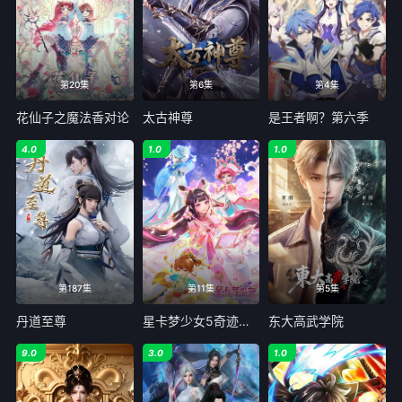
第25集
第26集
第27集
第28集
第20集
第6集
第4集
花仙子之魔法香对论
太古神尊
是王者啊？第六季
第29集
第30集
4.0
1.0
1.0
第31集
第32集
第33集
第34集
第35集
第36集
第37集
第38集
第187集
第11集
第5集
丹道至尊
星卡梦少女5奇迹绽放
东大高武学院
第39集
第40集
9.0
3.0
1.0
第41集
第42集