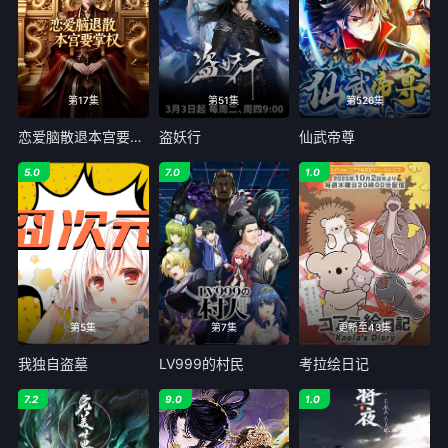
第43集
第44集
第45集
第46集
第47集
第48集
第17集
第51集
第526集
恋爱脑散退本宫要掌权
盗妖行
仙武帝尊
第49集
第50集
5.0
7.0
1.0
第51集
第52集
第53集
第54集
第55集
第56集
第57集
第58集
第5集
第7集
更新至43集
我独自盗墓
LV999的村民
考拉绘日记
第59集
第60集
7.2
9.0
1.0
第61集
第62集