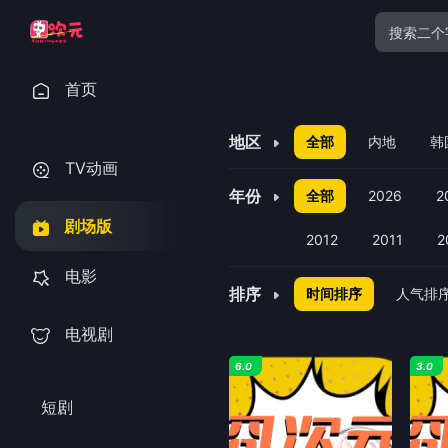
首页
地区
全部
内地
韩
TV动画
年份
全部
2026
2
剧场版
2012
2011
2
电影
排序
时间排序
人气排
电视剧
6.0
3.0
短剧