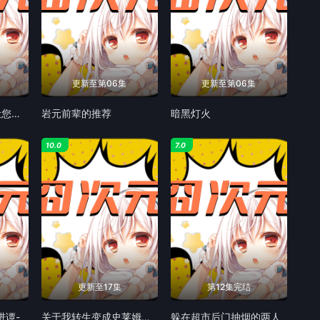
更新至第06集
更新至第06集
我家的弟弟们真是让您费心了
岩元前辈的推荐
暗黑灯火
10.0
7.0
更新至17集
第12集完结
进谭-
关于我转生变成史莱姆这档事第四季
躲在超市后门抽烟的两人