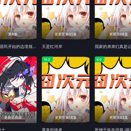
第6集
更新至第05集
更新至06集
从0位居民开始的边境领主大人
天是红河岸
10.0
4.0
更新至高清
更新至第18集
更新至03集
骑士
黄泉的使者
死神千年血战篇-祸