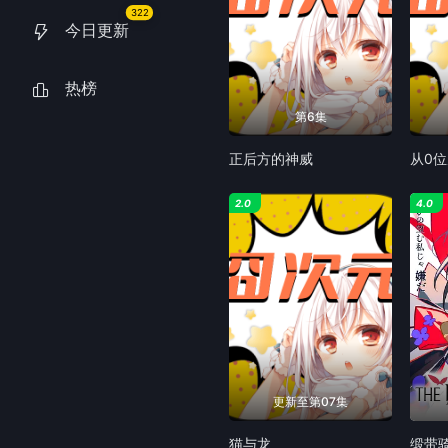
322
今日更新
热榜
第6集
正后方的神威
2.0
4.0
更新至第07集
猫与龙
缎带