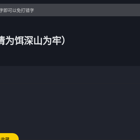
情为饵深山为牢）
收藏