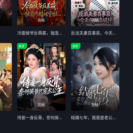
完结
完结
冷面侯爷反萌差，独宠作精继室啦
反派夫妻百事哀，今天在哪搞破坏
6.0
2.0
完结
完结
侍妾一身反骨，奈何侯爷只宠长公主
结婚七年，我竟是老公小青梅的替身