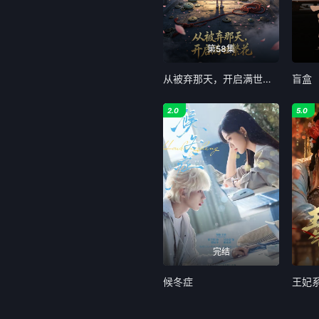
第58集
从被弃那天，开启满世繁花
盲盒
2.0
5.0
完结
候冬症