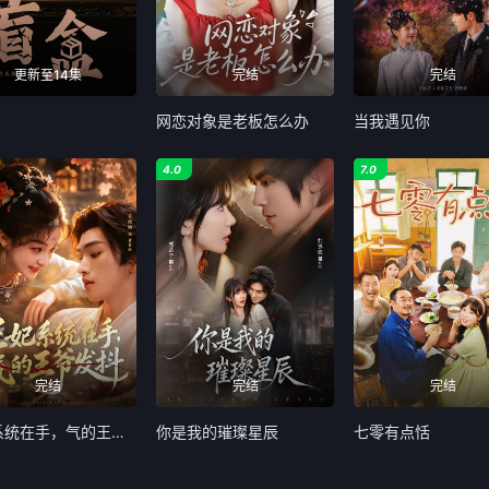
更新至14集
完结
完结
网恋对象是老板怎么办
当我遇见你
4.0
7.0
完结
完结
完结
王妃系统在手，气的王爷发抖
你是我的璀璨星辰
七零有点恬