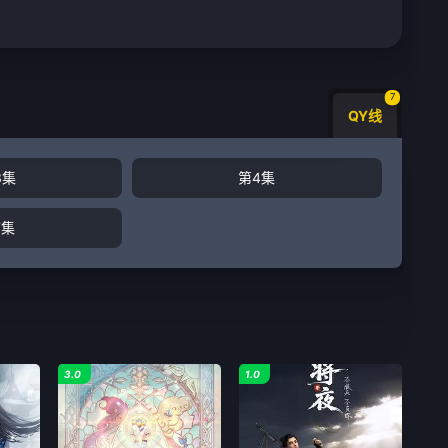
7
QY线
3集
第4集
7集
3.0
1.0