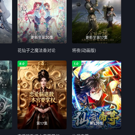
更新至第20集
更新至第17集
花仙子之魔法香对论
将夜(动画版)
9.0
1.0
第17集
第526集