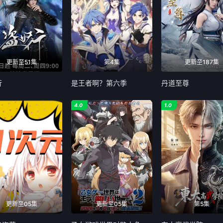
更新至51集
第4集
更新至187集
行
是王者啊？第六季
丹道至尊
4.0
1.0
更新至05集
更新至05集
第5集