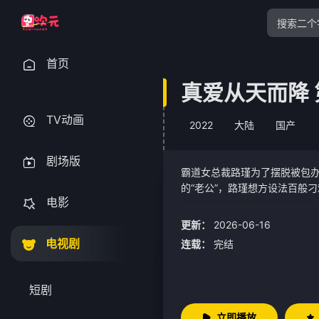
首页
真爱从天而降
TV动画
2022
大陆
国产
剧场版
霸道女总裁路瑾为了摆脱被包办
的“老公”，路瑾想方设法百般
电影
更新：
2026-06-16
电视剧
连载：
完结
短剧
立即播放