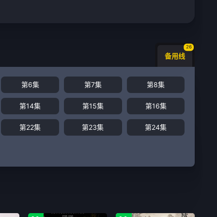
26
备用线
第6集
第7集
第8集
第14集
第15集
第16集
第22集
第23集
第24集