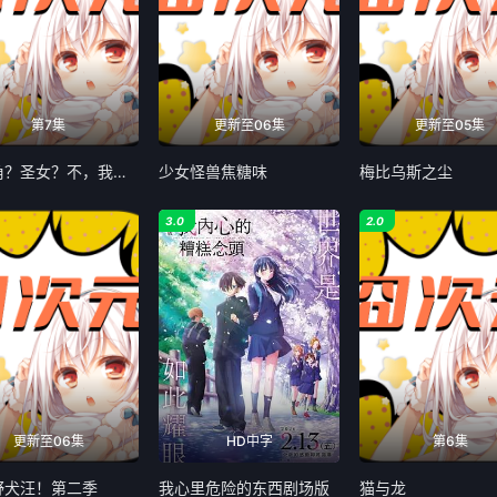
第7集
更新至06集
更新至05集
女主角？圣女？不，我是杂役女仆（自豪）！
少女怪兽焦糖味
梅比乌斯之尘
3.0
2.0
更新至06集
HD中字
第6集
野犬汪！第二季
我心里危险的东西剧场版
猫与龙