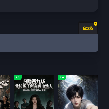
1
稳定线
1.0
6.0