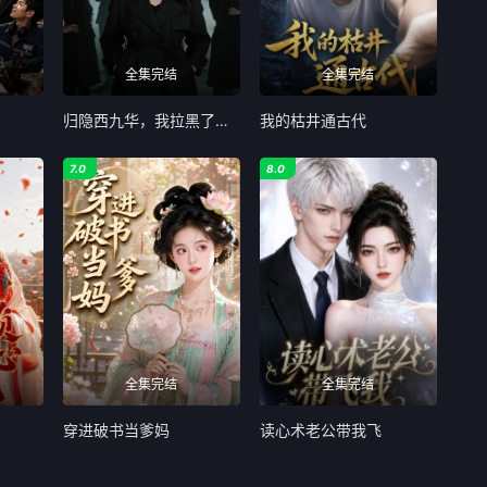
全集完结
全集完结
归隐西九华，我拉黑了所有吸血熟人
我的枯井通古代
7.0
8.0
全集完结
全集完结
穿进破书当爹妈
读心术老公带我飞