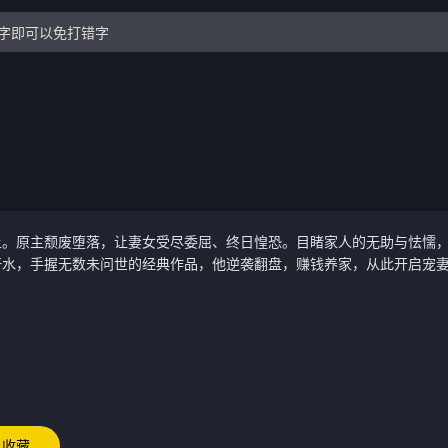
上。原主颓废堕落，让妻女受尽委屈、终日惶恐。目睹家人的无助与怯懦
汗水，手握无数未问世的经典作品，他逆袭翻盘，赚钱养家，从此开启宠
收藏