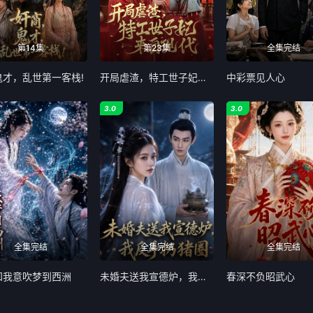
第14集
第23集
全集完结
鬼才，乱世第一客栈!
开局虐渣，特工世子妃来自现代
中彩票见人心
3.0
3.0
全集完结
全集完结
全集完结
知我意吹梦到西洲
未婚夫送我宣德炉，我反手扔猪圈
春深不负昭武心