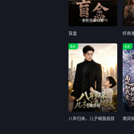
更新至第12集
盲盒
奸商
5.0
3.0
全集完结
八年归来，儿子喊我叔叔
南风