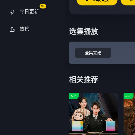
94
今日更新
热榜
选集播放
全集完结
相关推荐
5.0
9.0