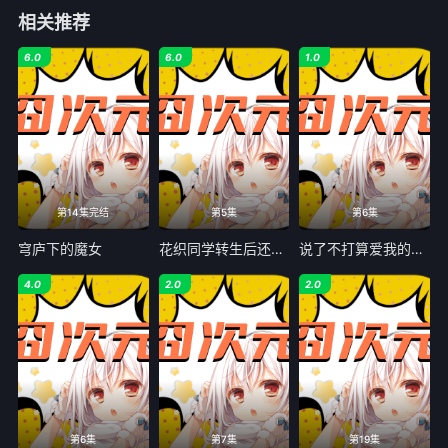
相关推荐
6.0
6.0
1.0
第14集完结
第5集
第6集
穹庐下的魔女
花织同学转生后还是想干架
说了不打算爱我的公爵继承人，不知为何对我宠爱有加
4.0
2.0
2.0
第6集
第7集
第19集