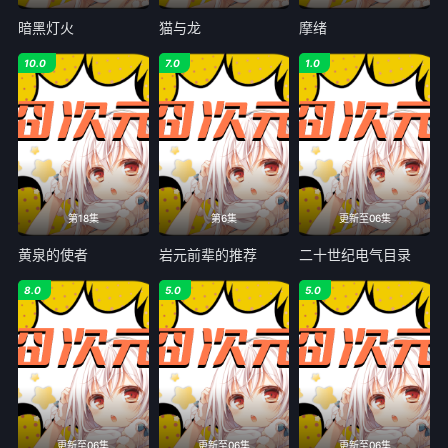
暗黑灯火
猫与龙
摩绪
10.0
7.0
1.0
第18集
第6集
更新至06集
黄泉的使者
岩元前辈的推荐
二十世纪电气目录
8.0
5.0
5.0
更新至06集
更新至06集
更新至06集