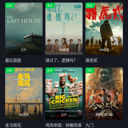
3.0
4.0
9.0
正片
HD国语
HD国语
最后孤屋
错过了，遗憾吗？
猎虎贰
3.0
4.0
7.0
HD国语
正片
更新至第20集
走马观花
鸡肉帝国：快餐阴谋
九门