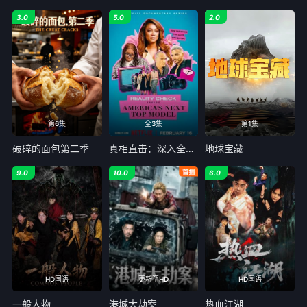
3.0
5.0
2.0
第6集
全3集
第1集
破碎的面包第二季
真相直击：深入全美超模大赛第一季
地球宝藏
9.0
10.0
6.0
HD国语
更新至HD
HD国语
一般人物
港城大劫案
热血江湖