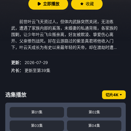
立即播放
收藏
前世叶云飞天资过人，但体内武脉突然关闭，无法练
武，遭遇了家族内部的奚落，未婚妻的私通背叛，各家族的
围剿，让少年叶云飞众叛亲离，好友被欺凌、挚爱伤心离
开、父亲惨烈战死。好在云游路过的紫圣真君将他收入门
下，叶云天成长为有史以来最年轻的天帝，却在渡劫时遭遇
偷袭，重生回一切转折 发生的武脉尽失之时，却也是热血少
年时代。 再次遇到旧日的亲人、好友、恋人，面对熟悉
更新：
2026-07-29
的一切，一代天帝叶云飞选择重新开始。体内尚存一缕天帝
片长：
更新至第39集
之魂，让前生记忆得以完好保存。内有名位之争，外有家族
矿脉荣辱之责，举目帝国天骄聚集，四大宗派各为其势，天
玄大陆豪杰并起，叶云飞熟谙这世界强者为尊的规则。在千
年天帝记忆的帮助下，叶云飞的武功进步惊人，在武道世界
选集播放
切片4K
之中不断成长，并带领家族、师门快速壮大。 安定时日
未几，外来侵略者铁蹄来犯，叶云飞率众奋起反抗，保卫家
园生生不息。 为了追求更高层次的武道之路，叶云飞离
第01集
第02集
开家乡踏上了新的旅途，终成一代天帝。尝过太多落井下
石、釜底抽薪，这一世必是神挡弑神，佛挡杀佛，横戈跃
第03集
第04集
马，不负少年。