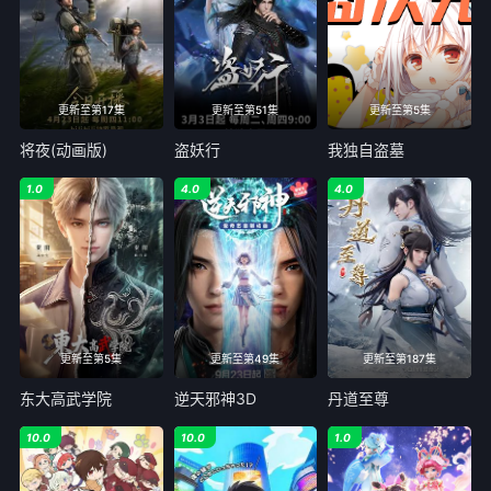
更新至第17集
更新至第51集
更新至第5集
将夜(动画版)
盗妖行
我独自盗墓
1.0
4.0
4.0
更新至第5集
更新至第49集
更新至第187集
东大高武学院
逆天邪神3D
丹道至尊
10.0
10.0
1.0