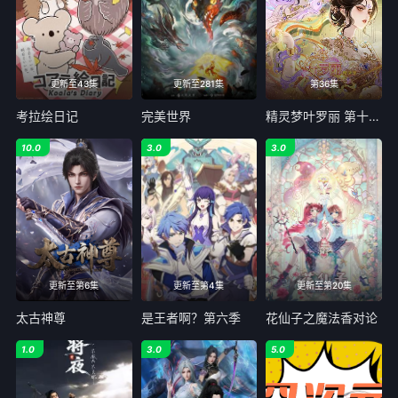
第25集
第26集
第27集
第28集
更新至43集
更新至281集
第36集
考拉绘日记
完美世界
精灵梦叶罗丽 第十一季（下）
第29集
第30集
10.0
3.0
3.0
第31集
第32集
第33集
第34集
第35集
第36集
第37集
第38集
更新至第6集
更新至第4集
更新至第20集
太古神尊
是王者啊？第六季
花仙子之魔法香对论
1.0
3.0
5.0