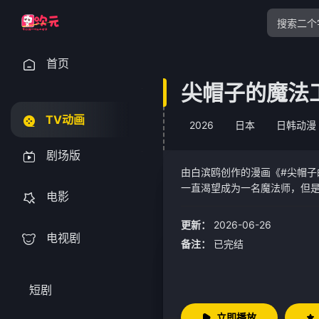
首页
尖帽子的魔法
TV动画
2026
日本
日韩动漫
剧场版
由白滨鸥创作的漫画《#尖帽子
一直渴望成为一名魔法师，但
电影
法师奇弗利施展魔法的过程，
本绘本，不料却用出了强大而
更新：
2026-06-26
寻找可可的奇弗利看到禁忌魔
电视剧
备注：
已完结
状。
短剧
立即播放