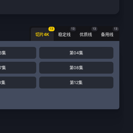
13
13
13
13
切片4K
稳定线
优质线
备用线
3集
第04集
7集
第08集
1集
第12集