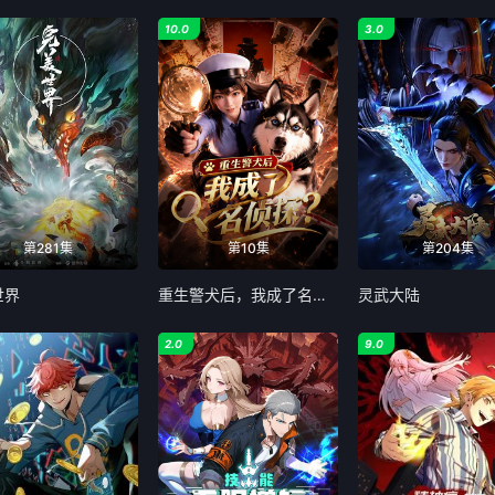
10.0
3.0
第281集
第10集
第204集
世界
重生警犬后，我成了名侦探？
灵武大陆
2.0
9.0