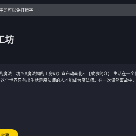
工坊
的魔法工坊#(#魔法帽的工房#)》宣布动画化~ 【故事简介】 生活在一
是这个世界只有出生就是魔法师的人才能成为魔法师。在一次偶然事故中
发现了魔法的真相。于是可可便临摹起了自己还是孩童时一位自称魔法师
危险的禁忌魔法，将自己的母亲与房子都变成了石头。发现了自己不小心
法所造成的惨状，决心将她收为自己的徒弟，解开「绘本」之谜，帮助她
收藏