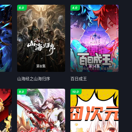
6.0
4.0
第8集
第14集
山海经之山海归序
百日成王
9.0
10.0