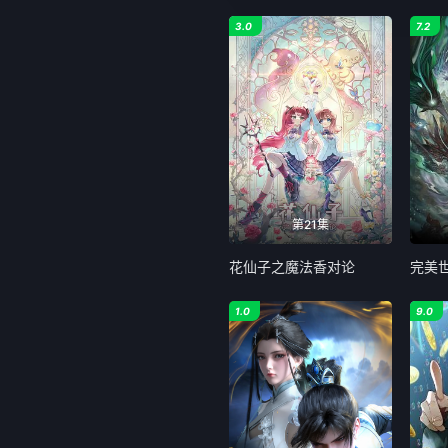
3.0
7.2
第21集
花仙子之魔法香对论
完美
1.0
9.0