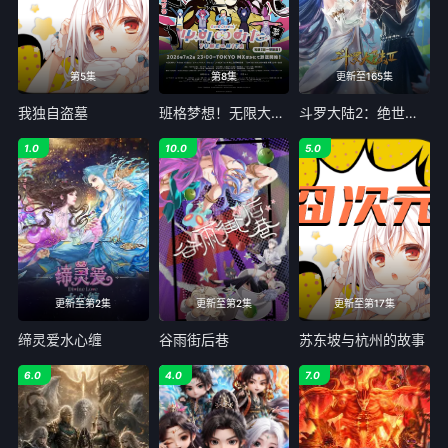
第5集
第8集
更新至165集
我独自盗墓
班格梦想！无限大缪型
斗罗大陆2：绝世唐门
1.0
10.0
5.0
更新至第2集
更新至第2集
更新至第17集
缔灵爱水心缠
谷雨街后巷
苏东坡与杭州的故事
6.0
4.0
7.0