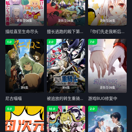
更新至06集
更新至04集
更新至06集
描绘直至生命尽头
擅长逃跑的殿下第二季
『你们先走我断后』，于是10年后我成为了传说
1.0
2.0
7.0
第6集
第6集
更新至09集
尼古喵喵
被追放的转生重骑士用游戏知识开无双
游戏BUG修复中
5.0
10.0
2.0