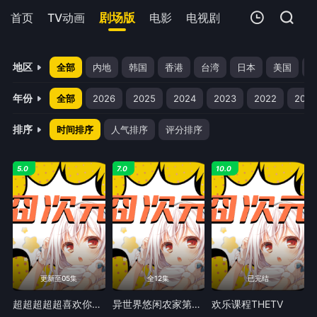
首页
TV动画
剧场版
电影
电视剧
短剧
今日更新
我的观影记录
地区
全部
内地
韩国
香港
台湾
日本
美国
年份
全部
2026
2025
2024
2023
2022
2021
排序
时间排序
人气排序
评分排序
暂无观看影片的记录
5.0
7.0
10.0
更新至05集
全12集
已完结
超超超超超喜欢你的100个女朋友第三季
异世界悠闲农家第二季
欢乐课程THETV