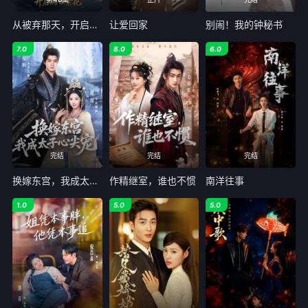
从被弃那天，开启满世繁花
让爱回家
别闹！我的钟秘书
7.0
8.0
6.0
完结
完结
完结
换嫁东宫，我成太子心尖宠
作精继室，谁也不惯
南洋往事
1.0
5.0
5.0