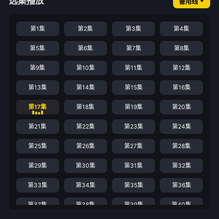
选集播放
备用线
第1集
第2集
第3集
第4集
第5集
第6集
第7集
第8集
第9集
第10集
第11集
第12集
第13集
第14集
第15集
第16集
第17集
第18集
第19集
第20集
第21集
第22集
第23集
第24集
第25集
第26集
第27集
第28集
第29集
第30集
第31集
第32集
第33集
第34集
第35集
第36集
第37集
第38集
第39集
第40集