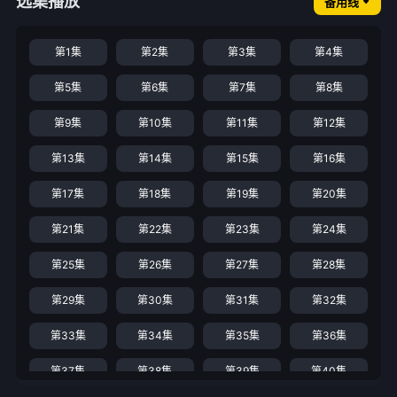
选集播放
备用线
第1集
第2集
第3集
第4集
第5集
第6集
第7集
第8集
第9集
第10集
第11集
第12集
第13集
第14集
第15集
第16集
第17集
第18集
第19集
第20集
第21集
第22集
第23集
第24集
第25集
第26集
第27集
第28集
第29集
第30集
第31集
第32集
第33集
第34集
第35集
第36集
第37集
第38集
第39集
第40集